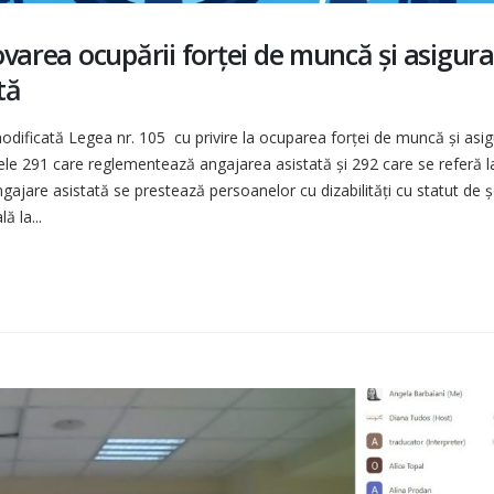
ovarea ocupării forței de muncă și asigur
tă
odificată Legea nr. 105 cu privire la ocuparea forței de muncă și asi
lele 291 care reglementează angajarea asistată și 292 care se referă l
 angajare asistată se prestează persoanelor cu dizabilități cu statut de
ă la...