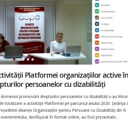
tivității Platformei organizațiilor active î
turilor persoanelor cu dizabilități
 domeniul promovării drepturilor persoanelor cu dizabilități s-au întrun
de totalizare a activității Platformei pe parcursul anului 2020. Ședința 
eședintei Alianței Organizațiilor pentru Persoane cu Dizabilități din R.
 evenimentului, desfășurat în format online, au fost prezentate...