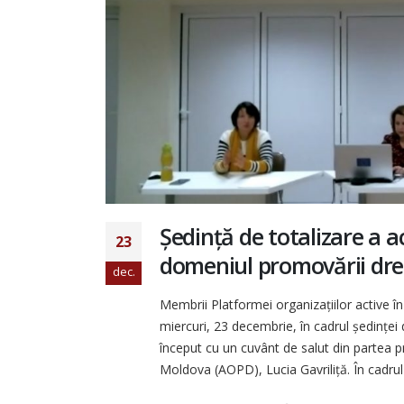
Ședință de totalizare a ac
23
domeniul promovării drep
dec.
Membrii Platformei organizațiilor active în
miercuri, 23 decembrie, în cadrul ședinței 
început cu un cuvânt de salut din partea pr
Moldova (AOPD), Lucia Gavriliță. În cadrul