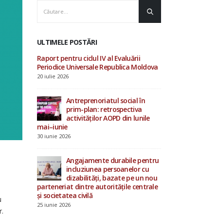
ULTIMELE POSTĂRI
luării
AOPD contribuie la
Raport pentru ciclu
ica Moldova
consultările ONU privind
Periodice Univers
drepturile omului și procesul
20 iulie 2026
Evaluării Periodice Universale
19 iunie 2026
cial în
Antrepren
ectiva
prim-pla
in lunile
Investiții în starea de bine a
activităț
specialiștilor din sistemul de
mai–iunie
protecție socială
30 iunie 2026
4 iunie 2026
bile pentru
Angajame
nelor cu
incluziu
15 mai 2026
e pe un nou
dizabilit
ile centrale
parteneriat dintre
și societatea civilă
u
25 iunie 2026
r.