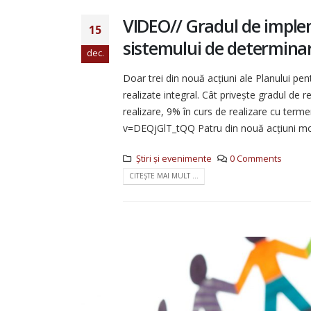
VIDEO// Gradul de implem
15
sistemului de determinare
dec.
Doar trei din nouă acţiuni ale Planului pen
realizate integral. Cât priveşte gradul de r
realizare, 9% în curs de realizare cu ter
v=DEQjGlT_tQQ Patru din nouă acţiuni mon
Știri și evenimente
0 Comments
CITEȘTE MAI MULT ...