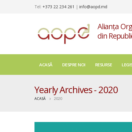
Tel:
+373 22 234 261
|
info@aopd.md
Alianța Org
din Republ
ACASĂ
DESPRE NOI
RESURSE
LEGI
Yearly Archives - 2020
ACASĂ
2020