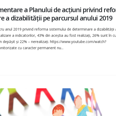
entare a Planului de acțiuni privind ref
 a dizabilității pe parcursul anului 2019
tru anul 2019 privind reforma sistemului de determinare a dizabilității 
ealizare a indicatorilor, 43% din aceştia au fost realizaţi, 26% sunt în c
men depăşit şi 22% – nerealizaţi. https://www.youtube.com/watch?
itorizate cu caracter permanent nu...