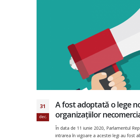
Raport pentru ciclul IV al Evaluării
Periodice Universale Republica Moldo
20 iulie 2026
Antreprenoriatul social în
prim-plan: retrospectiva
activităților AOPD din lunile
mai–iunie
30 iunie 2026
A fost adoptată o lege n
Angajamente durabile pent
31
incluziunea persoanelor cu
organizațiilor necomerci
dizabilități, bazate pe un no
dec.
parteneriat dintre autoritățile centra
și societatea civilă
În data de 11 iunie 2020, Parlamentul Rep
25 iunie 2026
intrarea în vigoare a acestei legi au fost a