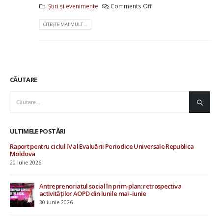
Știri și evenimente
Comments Off
CITEȘTE MAI MULT ...
CĂUTARE
ULTIMELE POSTĂRI
 Universale Republica
AOPD contribuie la consultările ONU priv
omului și procesul Evaluării Periodice Un
19 iunie 2026
n: retrospectiva
Investiții în starea de bine a specialiștilor
unie
protecție socială
4 iunie 2026