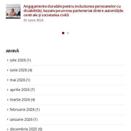
Angajamente durabile pentru incluziunea persoanelor cu
15 
dizabilități, bazate pe un nou parteneriat dintre autoritățile
centrale și societatea civilă
25 iunie 2026
ARHIVĂ
iulie 2026
(1)
iunie 2026
(4)
mai 2026
(1)
aprilie 2026
(7)
martie 2026
(4)
februarie 2026
(1)
ianuarie 2026
(1)
decembrie 2025
(6)