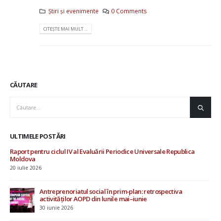
Știri și evenimente
0 Comments
CITEȘTE MAI MULT ...
CĂUTARE
ULTIMELE POSTĂRI
pentru ciclul IV al Evaluării Periodice Universale Republica
AOP
va
omu
 2026
19 i
Antreprenoriatul social în prim-plan: retrospectiva
Inve
activităților AOPD din lunile mai–iunie
pro
30 iunie 2026
4 iu