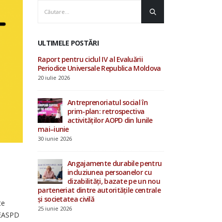
ULTIMELE POSTĂRI
luării
AOPD contribuie la
Raport pentru ciclu
ica Moldova
consultările ONU privind
Periodice Univers
drepturile omului și procesul
20 iulie 2026
Evaluării Periodice Universale
19 iunie 2026
cial în
Antrepren
ectiva
prim-pla
in lunile
Investiții în starea de bine a
activităț
specialiștilor din sistemul de
mai–iunie
protecție socială
30 iunie 2026
4 iunie 2026
bile pentru
Angajame
nelor cu
incluziu
15 mai 2026
e pe un nou
dizabilit
ile centrale
parteneriat dintre
și societatea civilă
te
25 iunie 2026
i EASPD