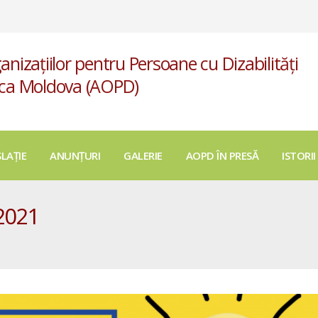
anizațiilor pentru Persoane cu Dizabilități
ica Moldova (AOPD)
SLAȚIE
ANUNȚURI
GALERIE
AOPD ÎN PRESĂ
ISTORII
 2021