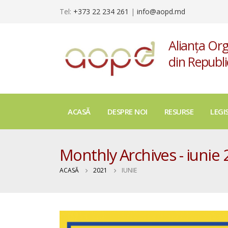
Tel:
+373 22 234 261
|
info@aopd.md
Alianța Org
din Republ
ACASĂ
DESPRE NOI
RESURSE
LEGI
Monthly Archives - iunie
ACASĂ
2021
IUNIE