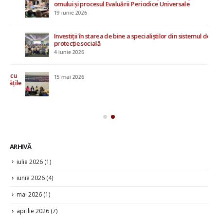
omului și procesul Evaluării Periodice Universale
Mo
19 iunie 2026
20 i
Investiții în starea de bine a specialiștilor din sistemul de
protecție socială
4 iunie 2026
u
15 mai 2026
ile
ARHIVĂ
iulie 2026
(1)
iunie 2026
(4)
mai 2026
(1)
aprilie 2026
(7)