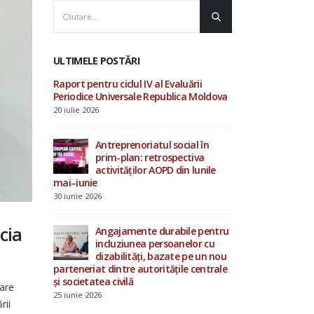
ULTIMELE POSTĂRI
luării
AOPD contribuie la
Raport pentru ciclu
ica Moldova
consultările ONU privind
Periodice Univers
drepturile omului și procesul
20 iulie 2026
Evaluării Periodice Universale
19 iunie 2026
cial în
Antrepren
ectiva
prim-pla
in lunile
Investiții în starea de bine a
activităț
specialiștilor din sistemul de
mai–iunie
protecție socială
30 iunie 2026
4 iunie 2026
cia
bile pentru
Angajame
nelor cu
incluziu
15 mai 2026
e pe un nou
dizabilit
ile centrale
parteneriat dintre
și societatea civilă
tare
25 iunie 2026
rii