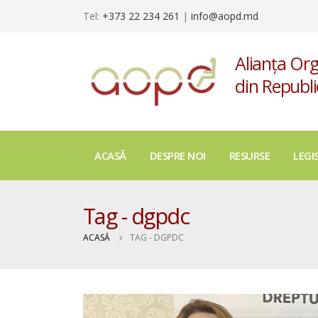
Tel:
+373 22 234 261
|
info@aopd.md
Alianța Org
din Republ
ACASĂ
DESPRE NOI
RESURSE
LEGI
Tag - dgpdc
ACASĂ
TAG -
DGPDC