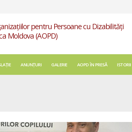
anizațiilor pentru Persoane cu Dizabilități
ica Moldova (AOPD)
SLAȚIE
ANUNȚURI
GALERIE
AOPD ÎN PRESĂ
ISTORII