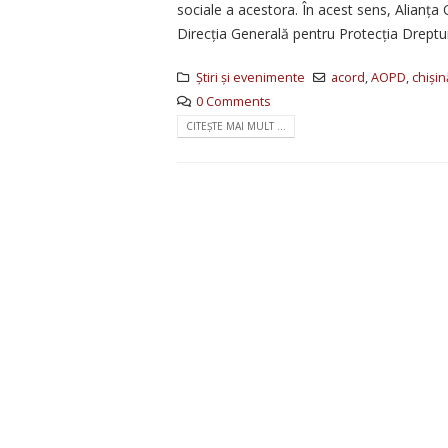
sociale a acestora. În acest sens, Alianța
Direcția Generală pentru Protecția Dreptu
Știri și evenimente
acord
,
AOPD
,
chiși
0 Comments
CITEȘTE MAI MULT ...