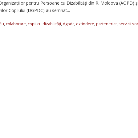
 Organizațiilor pentru Persoane cu Dizabilități din R. Moldova (AOPD) ș
rilor Copilului (DGPDC) au semnat...
nău
,
colaborare
,
copii cu dizabilități
,
dgpdc
,
extindere
,
parteneriat
,
servicii so