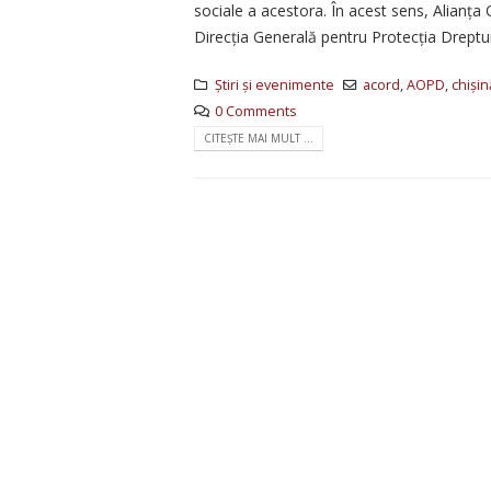
sociale a acestora. În acest sens, Alianța
Direcția Generală pentru Protecția Dreptu
Știri și evenimente
acord
,
AOPD
,
chiși
0 Comments
CITEȘTE MAI MULT ...