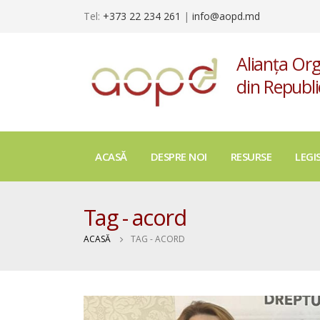
Tel:
+373 22 234 261
|
info@aopd.md
Alianța Org
din Republ
ACASĂ
DESPRE NOI
RESURSE
LEGI
Tag - acord
ACASĂ
TAG -
ACORD