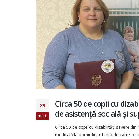
Raport pentru ciclul IV al Evaluării
Periodice Universale Republica Moldo
20 iulie 2026
Antreprenoriatul social în
prim-plan: retrospectiva
activităților AOPD din lunile
mai–iunie
30 iunie 2026
Circa 50 de copii cu dizab
Angajamente durabile pent
29
incluziunea persoanelor cu
de asistență socială și su
dizabilități, bazate pe un no
mart.
parteneriat dintre autoritățile centra
și societatea civilă
Circa 50 de copii cu dizabilități severe din
25 iunie 2026
medicală la domiciliu, oferită de către o ec