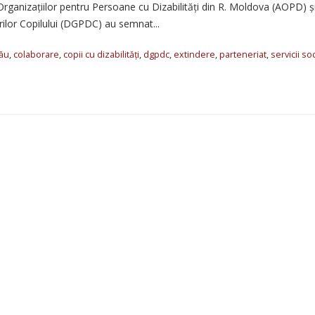
 Organizațiilor pentru Persoane cu Dizabilități din R. Moldova (AOPD) ș
rilor Copilului (DGPDC) au semnat...
nău
,
colaborare
,
copii cu dizabilități
,
dgpdc
,
extindere
,
parteneriat
,
servicii so