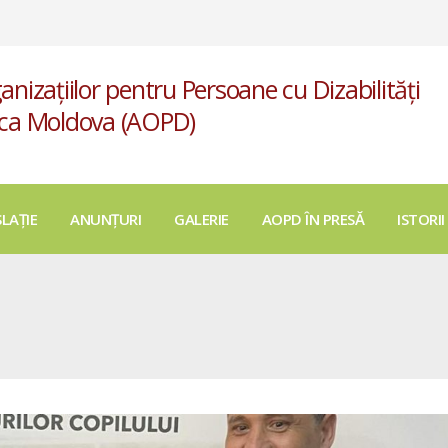
anizațiilor pentru Persoane cu Dizabilități
ica Moldova (AOPD)
SLAȚIE
ANUNȚURI
GALERIE
AOPD ÎN PRESĂ
ISTORII