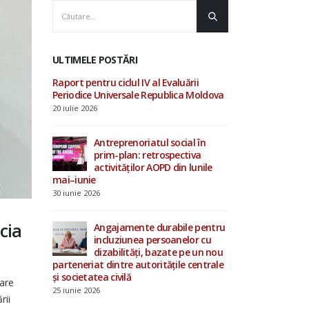
ULTIMELE POSTĂRI
luării
AOPD contribuie la
Raport pentru ciclu
ica Moldova
consultările ONU privind
Periodice Univers
drepturile omului și procesul
20 iulie 2026
Evaluării Periodice Universale
19 iunie 2026
cial în
Antrepren
ectiva
prim-pla
in lunile
Investiții în starea de bine a
activităț
specialiștilor din sistemul de
mai–iunie
protecție socială
30 iunie 2026
4 iunie 2026
cia
bile pentru
Angajame
nelor cu
incluziu
15 mai 2026
e pe un nou
dizabilit
ile centrale
parteneriat dintre
și societatea civilă
tare
25 iunie 2026
rii