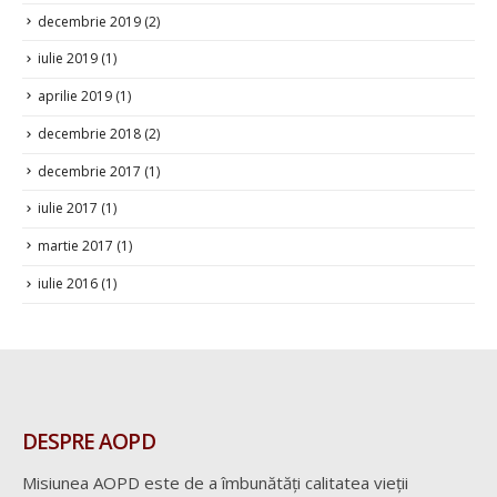
decembrie 2018
(2)
decembrie 2017
(1)
iulie 2017
(1)
martie 2017
(1)
iulie 2016
(1)
DESPRE AOPD
Misiunea AOPD este de a îmbunătăți calitatea vieții
persoanelor cu dizabilități din Republica Moldova prin
colaborarea cu autoritățile publice ale statului în vederea
creării unui mediu cu oportunități egale de realizare a