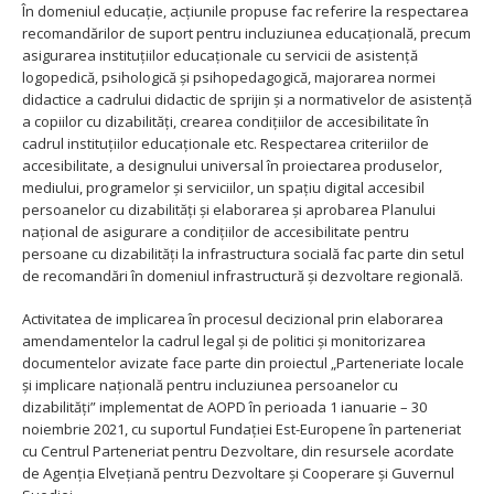
În domeniul educație, acțiunile propuse fac referire la respectarea
recomandărilor de suport pentru incluziunea educațională, precum
asigurarea instituțiilor educaționale cu servicii de asistență
logopedică, psihologică și psihopedagogică, majorarea normei
didactice a cadrului didactic de sprijin și a normativelor de asistență
a copiilor cu dizabilități, crearea condițiilor de accesibilitate în
cadrul instituțiilor educaționale etc. Respectarea criteriilor de
accesibilitate, a designului universal în proiectarea produselor,
mediului, programelor și serviciilor, un spațiu digital accesibil
persoanelor cu dizabilități și elaborarea și aprobarea Planului
național de asigurare a condițiilor de accesibilitate pentru
persoane cu dizabilități la infrastructura socială fac parte din setul
de recomandări în domeniul infrastructură și dezvoltare regională.
Activitatea de implicarea în procesul decizional prin elaborarea
amendamentelor la cadrul legal și de politici și monitorizarea
documentelor avizate face parte din proiectul „Parteneriate locale
și implicare națională pentru incluziunea persoanelor cu
dizabilități” implementat de AOPD în perioada 1 ianuarie – 30
noiembrie 2021, cu suportul Fundaţiei Est-Europene în parteneriat
cu Centrul Parteneriat pentru Dezvoltare, din resursele acordate
de Agenția Elvețiană pentru Dezvoltare și Cooperare și Guvernul