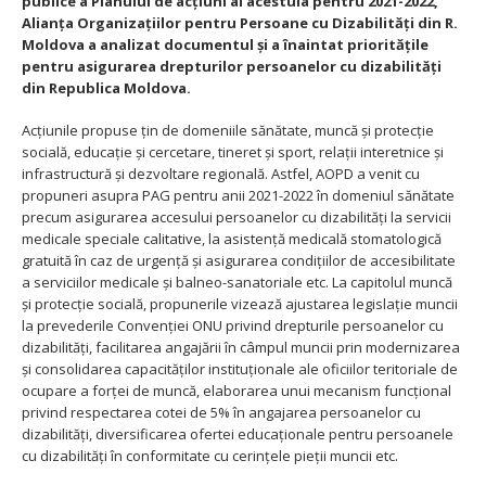
publice a Planului de acțiuni al acestuia pentru 2021-2022,
Alianța Organizațiilor pentru Persoane cu Dizabilități din R.
Moldova a analizat documentul și a înaintat prioritățile
pentru asigurarea drepturilor persoanelor cu dizabilități
din Republica Moldova.
Acțiunile propuse țin de domeniile sănătate, muncă și protecție
socială, educație și cercetare, tineret și sport, relații interetnice și
infrastructură și dezvoltare regională. Astfel, AOPD a venit cu
propuneri asupra PAG pentru anii 2021-2022 în domeniul sănătate
precum asigurarea accesului persoanelor cu dizabilități la servicii
medicale speciale calitative, la asistență medicală stomatologică
gratuită în caz de urgență și asigurarea condițiilor de accesibilitate
a serviciilor medicale și balneo-sanatoriale etc. La capitolul muncă
și protecție socială, propunerile vizează ajustarea legislație muncii
la prevederile Convenției ONU privind drepturile persoanelor cu
dizabilități, facilitarea angajării în câmpul muncii prin modernizarea
și consolidarea capacităților instituționale ale oficiilor teritoriale de
ocupare a forței de muncă, elaborarea unui mecanism funcțional
privind respectarea cotei de 5% în angajarea persoanelor cu
dizabilități, diversificarea ofertei educaționale pentru persoanele
cu dizabilități în conformitate cu cerințele pieții muncii etc.