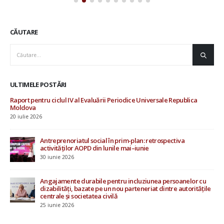
ULTIMELE POSTĂRI
AOPD contribuie la consultările ONU privind drepturile
Rap
omului și procesul Evaluării Periodice Universale
Mo
19 iunie 2026
20 i
Investiții în starea de bine a specialiștilor din sistemul de
protecție socială
4 iunie 2026
u
15 mai 2026
ile
ARHIVĂ