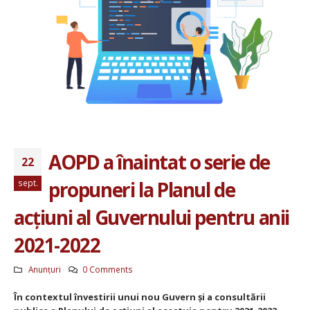
AOPD a înaintat o serie de
22
propuneri la Planul de
sept.
acțiuni al Guvernului pentru anii
2021-2022
Anunțuri
0 Comments
În contextul învestirii unui nou Guvern și a consultării