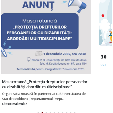
Rezultatele finale ale Recensământului Populației și
30
Locuințelor (RPL) 2024 cu privire la dificultățile
populației în desfășurarea activităților din viața de
OCT.
zi cu zi
La data de 30 septembrie 2025, membrii Alianței
Organizațiilor pentru Persoane cu...
Citește mai mult
CĂUTARE