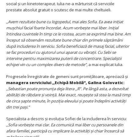
social și un kinetoterapeut. Iulia ne-a mărturisit că serviciile
prestate absolut gratuit o scutesc de mai multe cheltuieli.
,,Avem rezultate bune cu logopedul, mai ales Sofia. Ea avea inițiat
mușchiul facial foarte încordat. Acum vorbește mai liber. Inițial
întindea cuvintele în timp ce le rostea, acum se exprimă mai bine. Am
început să observăm rezultate bune chiar din primele săptămâni
după includerea în serviciu. Sofia beneficiază de masaj facial, ulterior
se fac proceduri cu ajutorul unui aparat cu vibrații. Cu Sebi se
intervine pentru maximizarea puterii de concentrare. Specialiștii
echipei vin cu un complex divers de metode”,
a mai explicat Iulia.
Progresele înregistrate de gemeni sunt promițătoare, apreciază și
managera serviciului ,,Echipă Mobilă”,
Galina Golovatic:
,,Sebastian poate pronunța deja litera ,,R”. Pe lângă asta, a dezvoltat
abilități de răbdare și voință. Mai exact, reușește să stea la masă timp
de circa șapte minute, în poziția elevului și poate îndeplini activități
din trei pași.”
Specialista a descris și evoluția Sofiei de la includerea în serviciu:
,,Sofia vorbește mai clar. Ea comunică mai liber cu persoanele din
afara familiei, participă cu implicare la activități și chiar încearcă să