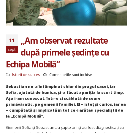
,,Am observat rezultate
11
după primele ședințe cu
sept.
Echipa Mobilă”
pentru
Istorii de succes
Comentariile sunt închise
,,Am
Sebastian ne-a întâmpinat chiar din pragul casei, iar
observat
Sofia, ajutată de bunica, și-a făcut apariția la scurt timp.
rezultate
Așa i-am cunoscut, într-o zi scăldată de soare
după
primăvăratic, pe gemenii familiei. El – isteț și curios, iar ea
primele
– cumpătată și implicată în tot ce-i arătau specialiștii de
ședințe
la ,,Echipă Mobilă”.
cu
Echipa
Gemenii Sofia și Sebastian au șapte ani și au fost diagnosticați cu
Mobilă”