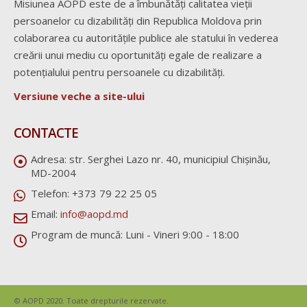
Misiunea AOPD este de a îmbunătăți calitatea vieții
persoanelor cu dizabilități din Republica Moldova prin
colaborarea cu autoritățile publice ale statului în vederea
creării unui mediu cu oportunități egale de realizare a
potențialului pentru persoanele cu dizabilități.
Versiune veche a site-ului
CONTACTE
Adresa:
str. Serghei Lazo nr. 40, municipiul Chișinău,
MD-2004
Telefon:
+373 79 22 25 05
Email:
info@aopd.md
Program de muncă:
Luni - Vineri 9:00 - 18:00
© AOPD 2020. Toate drepturile rezervate.