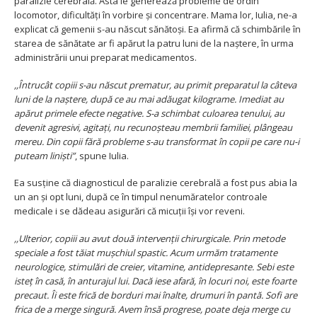
paralizie cerebrală. Asta le generează probleme de ordin
locomotor, dificultăți în vorbire și concentrare. Mama lor, Iulia, ne-a
explicat că gemenii s-au născut sănătoși. Ea afirmă că schimbările în
starea de sănătate ar fi apărut la patru luni de la naștere, în urma
administrării unui preparat medicamentos.
,,Întrucât copiii s-au născut prematur, au primit preparatul la câteva
luni de la naștere, după ce au mai adăugat kilograme. Imediat au
apărut primele efecte negative. S-a schimbat culoarea tenului, au
devenit agresivi, agitați, nu recunoșteau membrii familiei, plângeau
mereu. Din copii fără probleme s-au transformat în copii pe care nu-i
puteam liniști”
, spune Iulia.
Ea susține că diagnosticul de paralizie cerebrală a fost pus abia la
un an și opt luni, după ce în timpul nenumăratelor controale
medicale i se dădeau asigurări că micuții își vor reveni.
,,Ulterior, copiii au avut două intervenții chirurgicale. Prin metode
speciale a fost tăiat mușchiul spastic. Acum urmăm tratamente
neurologice, stimulări de creier, vitamine, antidepresante. Sebi este
isteț în casă, în anturajul lui. Dacă iese afară, în locuri noi, este foarte
precaut. Îi este frică de borduri mai înalte, drumuri în pantă. Sofi are
frica de a merge singură. Avem însă progrese, poate deja merge cu