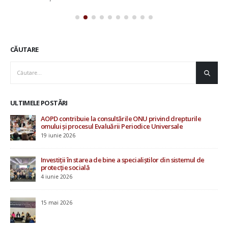
CĂUTARE
ULTIMELE POSTĂRI
AOPD contribuie la consultările ONU privind drepturile
Rap
omului și procesul Evaluării Periodice Universale
Mo
19 iunie 2026
20 i
Investiții în starea de bine a specialiștilor din sistemul de
protecție socială
4 iunie 2026
u
15 mai 2026
ile