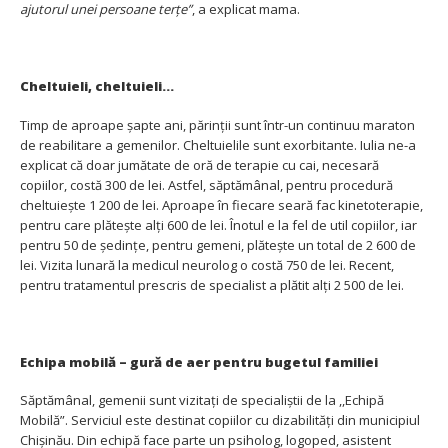
ajutorul unei persoane terțe”
, a explicat mama.
Cheltuieli, cheltuieli…
Timp de aproape șapte ani, părinții sunt într-un continuu maraton
de reabilitare a gemenilor. Cheltuielile sunt exorbitante. Iulia ne-a
explicat că doar jumătate de oră de terapie cu cai, necesară
copiilor, costă 300 de lei. Astfel, săptămânal, pentru procedură
cheltuiește 1 200 de lei. Aproape în fiecare seară fac kinetoterapie,
pentru care plătește alți 600 de lei. Înotul e la fel de util copiilor, iar
pentru 50 de ședințe, pentru gemeni, plătește un total de 2 600 de
lei. Vizita lunară la medicul neurolog o costă 750 de lei. Recent,
pentru tratamentul prescris de specialist a plătit alți 2 500 de lei.
Echipa mobilă – gură de aer pentru bugetul familiei
Săptămânal, gemenii sunt vizitați de specialiștii de la ,,Echipă
Mobilă”. Serviciul este destinat copiilor cu dizabilități din municipiul
Chișinău. Din echipă face parte un psiholog, logoped, asistent