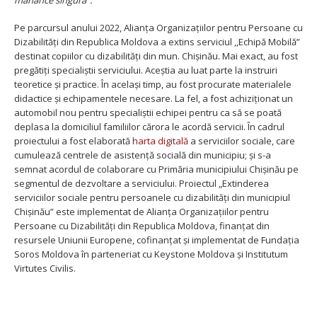
mănânce singură”.
Pe parcursul anului 2022, Alianța Organizațiilor pentru Persoane cu
Dizabilități din Republica Moldova a extins serviciul ,,Echipă Mobilă”
destinat copiilor cu dizabilități din mun. Chișinău. Mai exact, au fost
pregătiți specialiștii serviciului. Aceștia au luat parte la instruiri
teoretice și practice. În același timp, au fost procurate materialele
didactice și echipamentele necesare. La fel, a fost achiziționat un
automobil nou pentru specialiștii echipei pentru ca să se poată
deplasa la domiciliul familiilor cărora le acordă servicii. În cadrul
proiectului a fost elaborată
harta digitală
a serviciilor sociale, care
cumulează centrele de asistență socială din municipiu; și s-a
semnat acordul de colaborare cu Primăria municipiului Chișinău pe
segmentul de dezvoltare a serviciului. Proiectul „Extinderea
serviciilor sociale pentru persoanele cu dizabilități din municipiul
Chișinău” este implementat de Alianța Organizațiilor pentru
Persoane cu Dizabilități din Republica Moldova, finanțat din
resursele Uniunii Europene, cofinanțat și implementat de Fundația
Soros Moldova în parteneriat cu Keystone Moldova și Institutum
Virtutes Civilis.