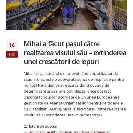
Mihai a făcut pasul către
16
realizarea visului său – extinderea
aug.
unei crescătorii de iepuri
Mihai Istrati, tânărul din Ișnovăț, Criuleni, utilizator de
scaun rulat, este o adevărată sursă de inspirație pentru
noi toți! Ne-a demonstrează că dând dovadă de
determinare și pasiune poți depăși orice obstacol.
Datorită fondurilor acordate de Uniunea Europeană și
gestionate de Alianța Organizațiilor pentru Persoanele
cu Dizabilități (AOPD), Mihai a făcut pasul către realizarea
visului său - extinderea unei mini crescătorii...
Istorii de succes
advocacy
,
AOPD
,
chișinău
,
moldova
,
parteneriat
,