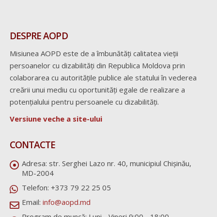
DESPRE AOPD
Misiunea AOPD este de a îmbunătăți calitatea vieții
persoanelor cu dizabilități din Republica Moldova prin
colaborarea cu autoritățile publice ale statului în vederea
creării unui mediu cu oportunități egale de realizare a
potențialului pentru persoanele cu dizabilități.
Versiune veche a site-ului
CONTACTE
Adresa:
str. Serghei Lazo nr. 40, municipiul Chișinău,
MD-2004
Telefon:
+373 79 22 25 05
Email:
info@aopd.md
Program de muncă:
Luni - Vineri 9:00 - 18:00