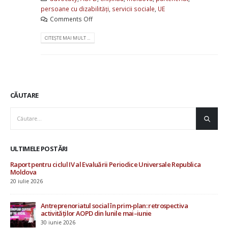
persoane cu dizabilități
,
servicii sociale
,
UE
Comments Off
CITEȘTE MAI MULT ...
CĂUTARE
ULTIMELE POSTĂRI
AOPD contribuie la consultările ONU privind drepturile
Rap
omului și procesul Evaluării Periodice Universale
Mo
19 iunie 2026
20 i
Investiții în starea de bine a specialiștilor din sistemul de
protecție socială
4 iunie 2026