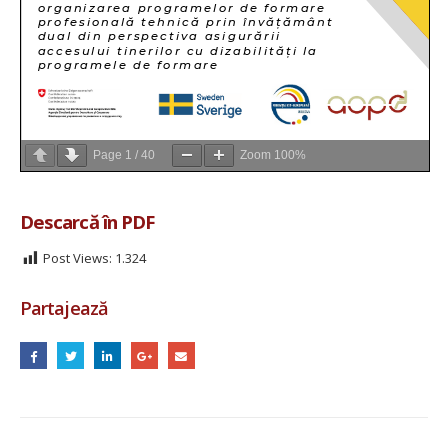
Page
1
/
40
Zoom
100%
Descarcă în PDF
Post Views:
1.324
Partajează