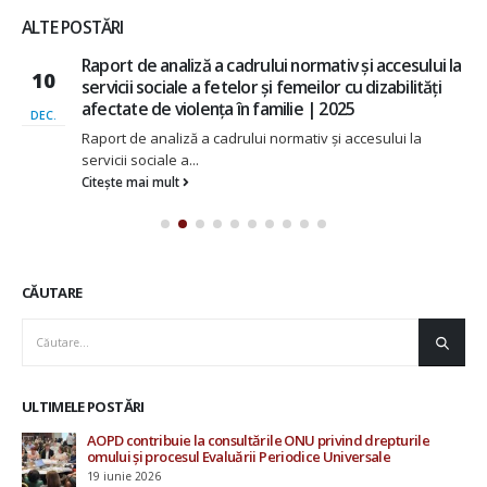
ALTE POSTĂRI
Raport de analiză a cadrului normativ și accesului la
10
servicii sociale a fetelor și femeilor cu dizabilități
afectate de violența în familie | 2025
DEC.
Raport de analiză a cadrului normativ și accesului la
servicii sociale a...
Citește mai mult
CĂUTARE
ULTIMELE POSTĂRI
AOPD contribuie la consultările ONU privind drepturile
Rap
omului și procesul Evaluării Periodice Universale
Mo
19 iunie 2026
20 i