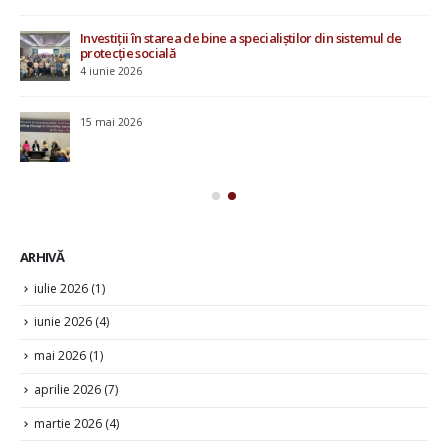
Investiții în starea de bine a specialiștilor din sistemul de
protecție socială
4 iunie 2026
u
15 mai 2026
ile
ARHIVĂ
iulie 2026
(1)
iunie 2026
(4)
mai 2026
(1)
aprilie 2026
(7)
martie 2026
(4)