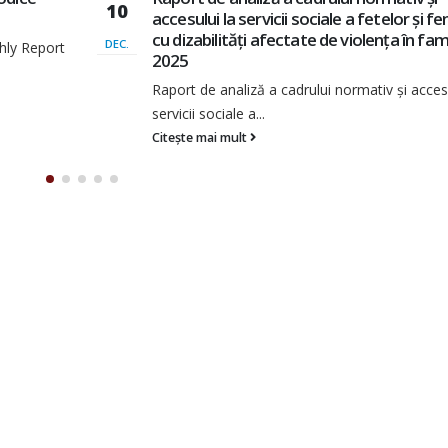
14
i femeilor
resurse, realități și provocări
amilie |
SEPT.
Situația actuală a membrilor AOPD – resurse,
realități Descarcă în PDF
cesului la
Citește mai mult