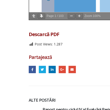
Page
1
/
103
Zoom
100%
Descarcă PDF
Post Views:
1.287
Partajează
ALTE POSTĂRI
Periodice
Raport de analiză a cadrului normativ 