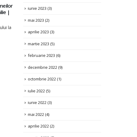
30
Committee on the Rights of Persons with
mai 2023
(2)
Disabilities in the context of the review of 
IUL.
combined second and third periodic report
aprilie 2023
(3)
the Republic of Moldova
martie 2023
(5)
Information for the List of Issues for UN Commi
on the Rights...
februarie 2023
(6)
Citește mai mult
decembrie 2022
(9)
octombrie 2022
(1)
iulie 2022
(5)
iunie 2022
(3)
mai 2022
(4)
aprilie 2022
(2)
martie 2022
(7)
ianuarie 2022
(3)