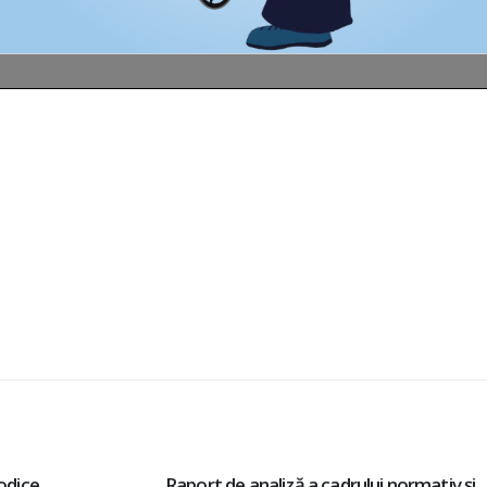
și
Raport: Situația actuală a membrilor AO