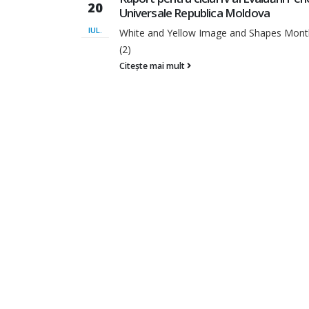
10
accesului la servicii sociale a fetelor ș
cu dizabilități afectate de violența în f
DEC.
nthly Report
2025
Raport de analiză a cadrului normativ și ac
servicii sociale a...
Citește mai mult