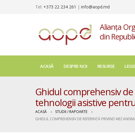
Tel:
+373 22 234 261
|
info@aopd.md
Alianța Org
din Republ
ACASĂ
DESPRE NOI
RESURSE
LEGI
Ghidul comprehensiv de r
tehnologii asistive pentru c
ACASĂ
STUDII / RAPOARTE
GHIDUL COMPREHENSIV DE REFERINȚĂ PRIVIND MECANISMUL 