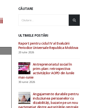
CĂUTARE
i
ULTIMELE POSTĂRI
luării
AOPD contribuie la
Raport pentru ciclu
ica Moldova
consultările ONU privind
Periodice Univers
drepturile omului și procesul
20 iulie 2026
Evaluării Periodice Universale
19 iunie 2026
cial în
Antrepren
ectiva
prim-pla
in lunile
Investiții în starea de bine a
activităț
specialiștilor din sistemul de
mai–iunie
protecție socială
30 iunie 2026
4 iunie 2026
bile pentru
Angajame
nelor cu
incluziu
15 mai 2026
e pe un nou
dizabilit
ile centrale
parteneriat dintre