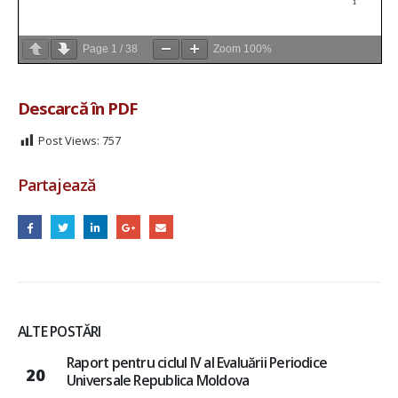
Page
1
/
38
Zoom
100%
Descarcă în PDF
Post Views:
757
Partajează
ALTE POSTĂRI
Raport de analiză a cadrului normativ și accesului la
10
servicii sociale a fetelor și femeilor cu dizabilități