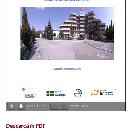
Page
1
/
21
Zoom
100%
Descarcă în PDF