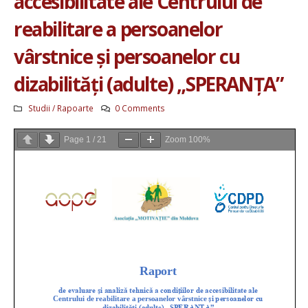
accesibilitate ale Centrului de
reabilitare a persoanelor
vârstnice și persoanelor cu
dizabilități (adulte) „SPERANȚA”
Studii / Rapoarte
0 Comments
Page
1
/
21
Zoom
100%