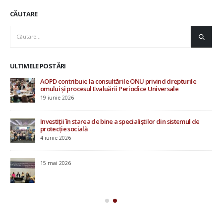
CĂUTARE
ULTIMELE POSTĂRI
AOPD contribuie la consultările ONU privind drepturile
Rap
omului și procesul Evaluării Periodice Universale
Mo
19 iunie 2026
20 i
Investiții în starea de bine a specialiștilor din sistemul de
protecție socială
4 iunie 2026
u
15 mai 2026
ile