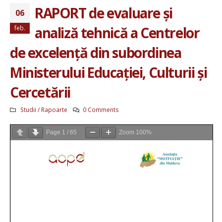
RAPORT de evaluare și
06
analiză tehnică a Centrelor
feb.
de excelență din subordinea
Ministerului Educației, Culturii și
Cercetării
Studii / Rapoarte
0 Comments
Page
1
/
65
Zoom
100%