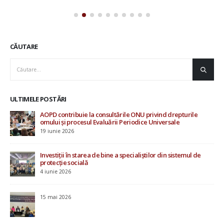
CĂUTARE
ULTIMELE POSTĂRI
AOPD contribuie la consultările ONU privind drepturile
Rap
omului și procesul Evaluării Periodice Universale
Mo
19 iunie 2026
20 i
Investiții în starea de bine a specialiștilor din sistemul de
protecție socială
4 iunie 2026
u
15 mai 2026
ile