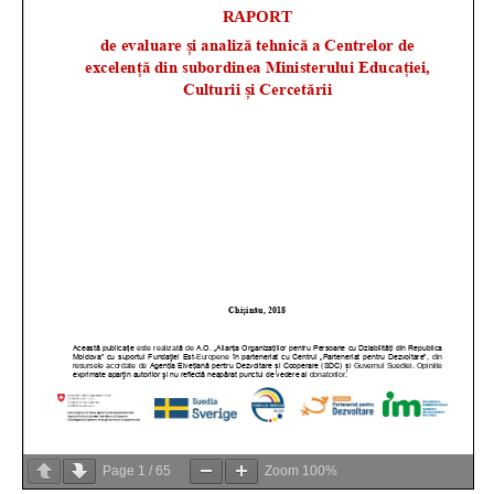
Page
1
/
65
Zoom
100%