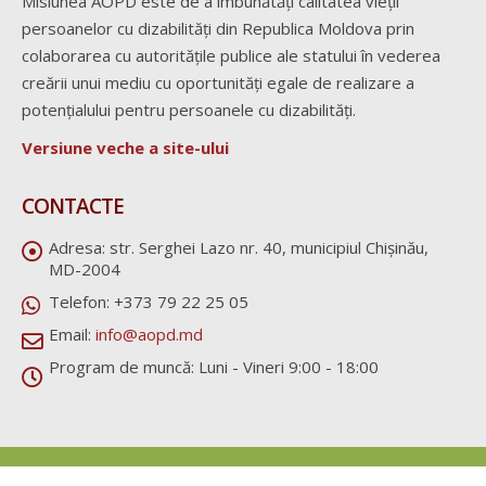
Misiunea AOPD este de a îmbunătăți calitatea vieții
persoanelor cu dizabilități din Republica Moldova prin
colaborarea cu autoritățile publice ale statului în vederea
creării unui mediu cu oportunități egale de realizare a
potențialului pentru persoanele cu dizabilități.
Versiune veche a site-ului
CONTACTE
Adresa:
str. Serghei Lazo nr. 40, municipiul Chișinău,
MD-2004
Telefon:
+373 79 22 25 05
Email:
info@aopd.md
Program de muncă:
Luni - Vineri 9:00 - 18:00
© AOPD 2020. Toate drepturile rezervate.