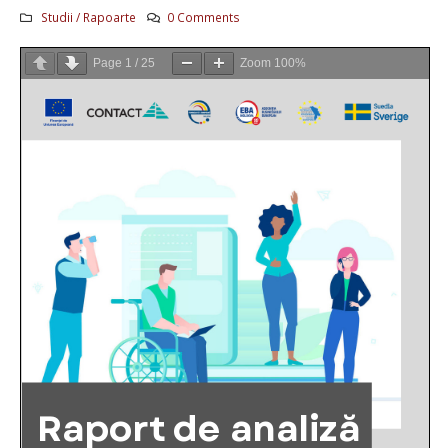
Studii / Rapoarte
0 Comments
Page
1
/
25
Zoom
100%