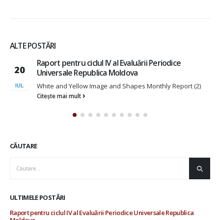
ALTE POSTĂRI
i Periodice
Raport de analiză a cadrului normat
10
servicii sociale a fetelor și femeilor
afectate de violența în familie | 2
Monthly Report (2)
DEC.
Raport de analiză a cadrului normativ ș
servicii sociale a...
Citește mai mult
CĂUTARE
ULTIMELE POSTĂRI
Raport pentru ciclul IV al Evaluării Periodice Universale Republica