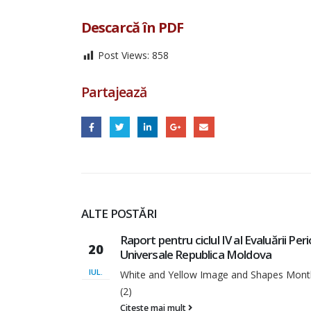
Descarcă în PDF
Post Views:
858
Partajează
ALTE POSTĂRI
Periodice
Raport de analiză a cadrului normativ 
10
accesului la servicii sociale a fetelor ș
cu dizabilități afectate de violența în f
DEC.
nthly Report
2025
Raport de analiză a cadrului normativ și ac