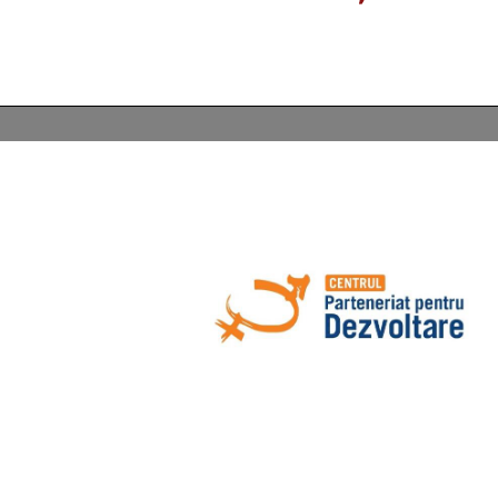
AOPD contribuie la
Raport pentru ciclul IV al Eva
va
consultările ONU privind
Periodice Universale Republ
drepturile omului și procesul
20 iulie 2026
Evaluării Periodice Universale
19 iunie 2026
Antreprenoriatul so
prim-plan: retrosp
Investiții în starea de bine a
activităților AOPD d
specialiștilor din sistemul de
mai–iunie
protecție socială
30 iunie 2026
4 iunie 2026
ru
Angajamente dura
incluziunea persoa
15 mai 2026
u
dizabilități, bazat
le
parteneriat dintre autorităț
și societatea civilă
25 iunie 2026