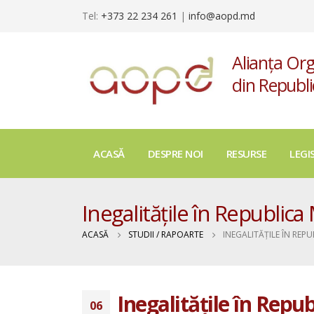
Tel:
+373 22 234 261
|
info@aopd.md
Alianța Org
din Republ
ACASĂ
DESPRE NOI
RESURSE
LEGI
Inegalitățile în Republica
ACASĂ
STUDII / RAPOARTE
INEGALITĂȚILE ÎN RE
Inegalitățile în Repu
06