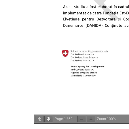
Page
1
/
52
Zoom
100%