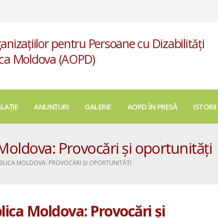
anizațiilor pentru Persoane cu Dizabilități
ica Moldova (AOPD)
SLAȚIE
ANUNȚURI
GALERIE
AOPD ÎN PRESĂ
ISTORII
 Moldova: Provocări și oportunități
PUBLICA MOLDOVA: PROVOCĂRI ȘI OPORTUNITĂȚI
blica Moldova: Provocări și