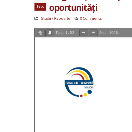
oportunități
feb.
Studii / Rapoarte
0 Comments
Page
1
/
52
Zoom
100%
Raport pentru ciclul IV al Evaluării
Periodice Universale Republica Moldo
20 iulie 2026
Antreprenoriatul social în
prim-plan: retrospectiva
activităților AOPD din lunile
mai–iunie
30 iunie 2026
Angajamente durabile pent
incluziunea persoanelor cu
dizabilități, bazate pe un no
parteneriat dintre autoritățile centra
și societatea civilă
25 iunie 2026