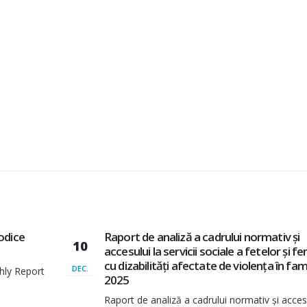
și
Raport: Situația actuală a membrilor AO
14
i femeilor
resurse, realități și provocări
amilie |
SEPT.
Situația actuală a membrilor AOPD – resurse,
realități Descarcă în PDF
cesului la
Citește mai mult