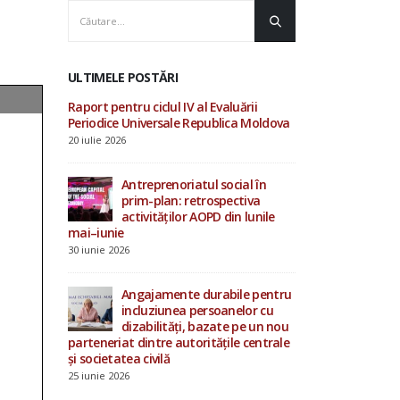
ULTIMELE POSTĂRI
luării
AOPD contribuie la
Raport pentru ciclu
ica Moldova
consultările ONU privind
Periodice Univers
drepturile omului și procesul
20 iulie 2026
Evaluării Periodice Universale
19 iunie 2026
cial în
Antrepren
ectiva
prim-pla
in lunile
Investiții în starea de bine a
activităț
specialiștilor din sistemul de
mai–iunie
protecție socială
30 iunie 2026
4 iunie 2026
bile pentru
Angajame
nelor cu
incluziu
15 mai 2026
e pe un nou
dizabilit
ile centrale
parteneriat dintre
și societatea civilă
25 iunie 2026