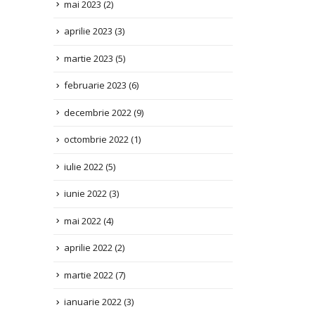
aprilie 2023
(3)
Information for the List of Issues for UN Commi
on the Rights...
martie 2023
(5)
Citește mai mult
februarie 2023
(6)
decembrie 2022
(9)
octombrie 2022
(1)
iulie 2022
(5)
iunie 2022
(3)
mai 2022
(4)
aprilie 2022
(2)
martie 2022
(7)
ianuarie 2022
(3)
decembrie 2021
(1)