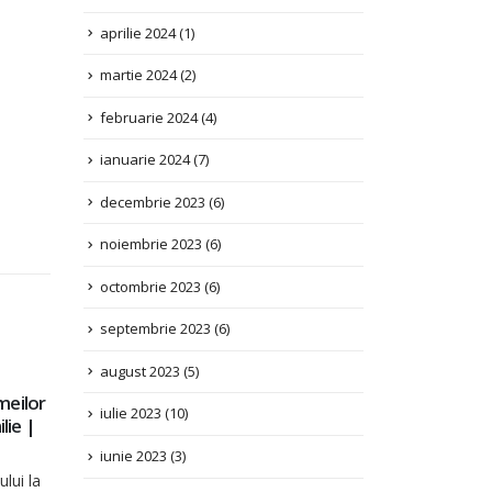
martie 2024
(2)
februarie 2024
(4)
ianuarie 2024
(7)
decembrie 2023
(6)
noiembrie 2023
(6)
octombrie 2023
(6)
septembrie 2023
(6)
august 2023
(5)
iulie 2023
(10)
PD –
Information for the List of Issues, for UN
30
Committee on the Rights of Persons with
iunie 2023
(3)
Disabilities in the context of the review of 
IUL.
combined second and third periodic report
mai 2023
(2)
the Republic of Moldova