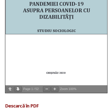
Page
1
/
52
Zoom
100%
Descarcă în PDF