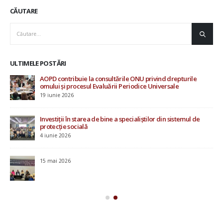
CĂUTARE
ULTIMELE POSTĂRI
AOPD contribuie la consultările ONU privind drepturile
Rap
omului și procesul Evaluării Periodice Universale
Mo
19 iunie 2026
20 i
Investiții în starea de bine a specialiștilor din sistemul de
protecție socială
4 iunie 2026
u
15 mai 2026
ile