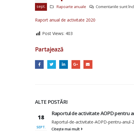
sept.
Rapoarte anuale
Comentariile sunt înc
Raport anual de activitate 2020
Post Views:
403
Raport pentru ciclul IV al Evaluării
Periodice Universale Republica Moldo
20 iulie 2026
Partajează
Antreprenoriatul social în
prim-plan: retrospectiva
activităților AOPD din lunile
mai–iunie
30 iunie 2026
Angajamente durabile pent
ALTE POSTĂRI
incluziunea persoanelor cu
dizabilități, bazate pe un no
u anul 2024
Raportul de activitate AOPD pentru a
parteneriat dintre autoritățile centra
17
și societatea civilă
ul-2024
Vizualizează aici: Raportul de activitate A
25 iunie 2026
OCT.
anul 2015.