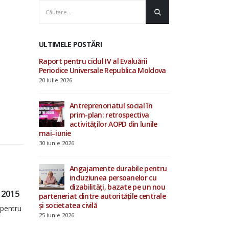
ULTIMELE POSTĂRI
luării
AOPD contribuie la
Raport pentru ciclu
ica Moldova
consultările ONU privind
Periodice Univers
drepturile omului și procesul
20 iulie 2026
Evaluării Periodice Universale
19 iunie 2026
cial în
Antrepren
ectiva
prim-pla
in lunile
Investiții în starea de bine a
activităț
specialiștilor din sistemul de
mai–iunie
protecție socială
30 iunie 2026
4 iunie 2026
bile pentru
Angajame
nelor cu
incluziu
15 mai 2026
e pe un nou
dizabilit
l 2024
Raportul de activitate AOPD pentru anul 2
ile centrale
parteneriat dintre
17
și societatea civilă
4
Vizualizează aici: Raportul de activitate AOPD pe
25 iunie 2026
OCT.
anul 2015.