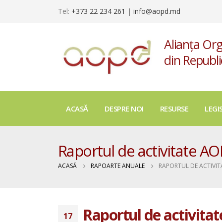
Tel:
+373 22 234 261
|
info@aopd.md
Alianța Org
din Republ
ACASĂ
DESPRE NOI
RESURSE
LEGI
Raportul de activitate A
ACASĂ
RAPOARTE ANUALE
RAPORTUL DE ACTIVI
Raportul de activita
17