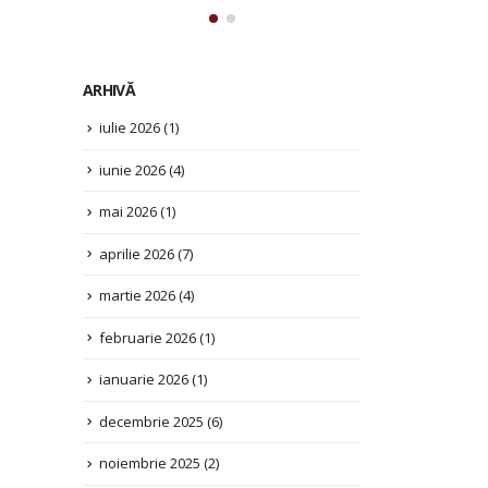
Citește mai mult
ARHIVĂ
iulie 2026
(1)
iunie 2026
(4)
mai 2026
(1)
aprilie 2026
(7)
martie 2026
(4)
februarie 2026
(1)
ianuarie 2026
(1)
decembrie 2025
(6)
noiembrie 2025
(2)
octombrie 2025
(3)