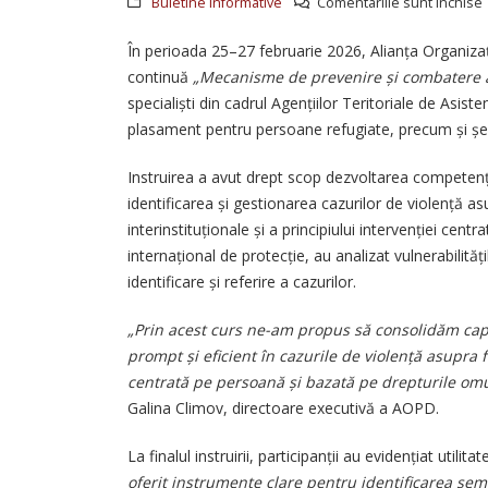
Buletine informative
Comentariile sunt închise
25 iunie 2026
I
În perioada 25–27 februarie 2026, Alianța Organizaț
continuă
„Mecanisme de prevenire și combatere a vi
e
specialiști din cadrul Agențiilor Teritoriale de Asist
î
plasament pentru persoane refugiate, precum și șefi
Instruirea a avut drept scop dezvoltarea competențel
v
identificarea și gestionarea cazurilor de violență as
interinstituționale și a principiului intervenției cen
internațional de protecție, au analizat vulnerabilitățil
i
identificare și referire a cazurilor.
s
„Prin acest curs ne-am propus să consolidăm capac
prompt și eficient în cazurile de violență asupra f
centrată pe persoană și bazată pe drepturile omul
Galina Climov, directoare executivă a AOPD.
La finalul instruirii, participanții au evidențiat utilit
oferit instrumente clare pentru identificarea semn