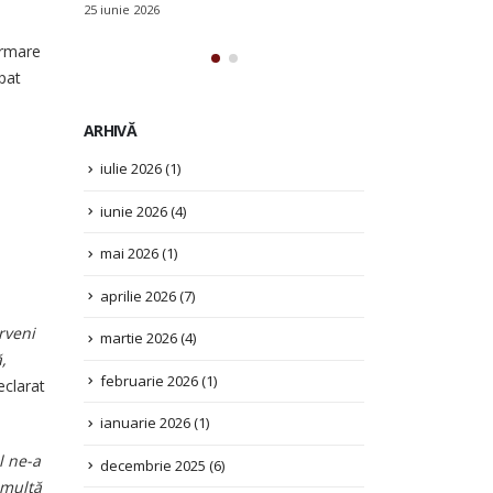
25 iunie 2026
ormare
ipat
ARHIVĂ
iulie 2026
(1)
iunie 2026
(4)
mai 2026
(1)
i
aprilie 2026
(7)
martie 2026
(4)
rveni
februarie 2026
(1)
,
ianuarie 2026
(1)
eclarat
decembrie 2025
(6)
l ne-a
noiembrie 2025
(2)
 multă