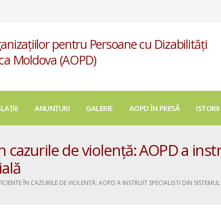
anizațiilor pentru Persoane cu Dizabilități
ica Moldova (AOPD)
SLAȚIE
ANUNȚURI
GALERIE
AOPD ÎN PRESĂ
ISTORII
n cazurile de violență: AOPD a instru
ială
FICIENTE ÎN CAZURILE DE VIOLENȚĂ: AOPD A INSTRUIT SPECIALIȘTI DIN SISTEMU