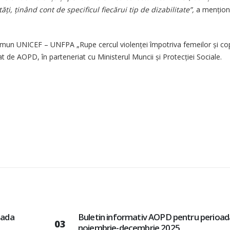
ăți, ținând cont de specificul fiecărui tip de dizabilitate”,
a mențion
omun UNICEF – UNFPA „Rupe cercul violenței împotriva femeilor și copi
at de AOPD, în parteneriat cu Ministerul Muncii și Protecției Sociale.
oada
Buletin informativ AOPD pentru perioad
03
septembrie-octombrie 2025