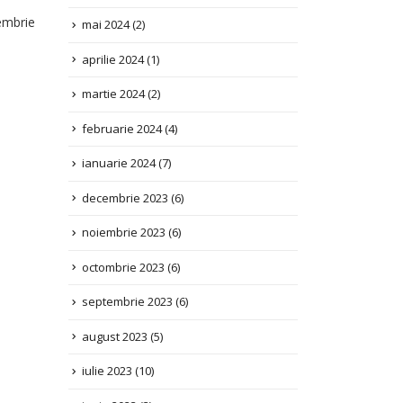
da
aprilie 2024
(1)
.
martie 2024
(2)
februarie 2024
(4)
ianuarie 2024
(7)
decembrie 2023
(6)
Transformare prin antreprenoriat social:
27
noiembrie 2023
(6)
AOPD susținea afacerile cu impact
MART.
Ca urmare a selecției antreprenorilor sociali din
octombrie 2023
(6)
întreaga țară, AOPD a organizat,...
septembrie 2023
(6)
Citește mai mult
august 2023
(5)
iulie 2023
(10)
iunie 2023
(3)
mai 2023
(2)