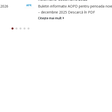
APR.
noiembrie
Buletin informativ intern AOPD pentru perioa
septembrie – octombrie 2025 (1) Descarcă în..
Citește mai mult