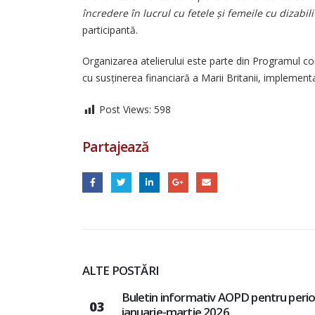
încredere în lucrul cu fetele și femeile cu dizabilit
participantă.
Organizarea atelierului este parte din Programul c
cu susținerea financiară a Marii Britanii, implement
Post Views:
598
Partajează
ALTE POSTĂRI
erioada
Buletin informativ AOPD pentru peri
03
noiembrie-decembrie 2025