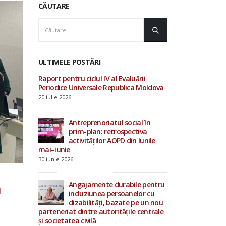
CĂUTARE
ULTIMELE POSTĂRI
luării
AOPD contribuie la
Raport pentru ciclu
ica Moldova
consultările ONU privind
Periodice Univers
drepturile omului și procesul
20 iulie 2026
Evaluării Periodice Universale
19 iunie 2026
cial în
Antrepren
ectiva
prim-pla
in lunile
Investiții în starea de bine a
activităț
specialiștilor din sistemul de
mai–iunie
protecție socială
30 iunie 2026
4 iunie 2026
a
bile pentru
Angajame
nelor cu
incluziu
15 mai 2026
e pe un nou
dizabilit
ile centrale
parteneriat dintre
și societatea civilă