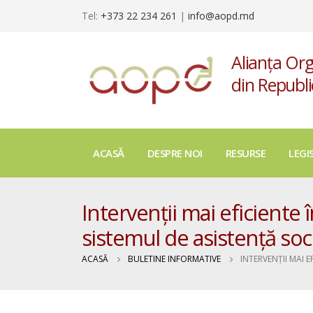
Tel:
+373 22 234 261
|
info@aopd.md
Alianța Org
din Republ
ACASĂ
DESPRE NOI
RESURSE
LEGI
Intervenții mai eficiente î
sistemul de asistență soc
ACASĂ
BULETINE INFORMATIVE
INTERVENȚII MAI E