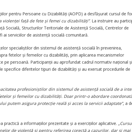
pentru
25 iunie 2026
ntervenții
iilor pentru Persoane cu Dizabilități (AOPD) a desfășurat cursul de f
mai
olenței față de fete și femei cu dizabilități”
. La instruire au partic
ficiente
ență Socială, Structurilor Teritoriale de Asistență Socială, Centrelor de
n
 ai serviciilor de asistență socială comunitară.
cazurile
de
or specialiștilor din sistemul de asistență socială în prevenirea,
iolență:
upra fetelor și femeilor cu dizabilități, prin aplicarea mecanismelor
AOPD
trate pe persoană. Participanții au aprofundat cadrul normativ național ș
a
e specifice diferitelor tipuri de dizabilități și au exersat procedurile de
nstruit
pecialiști
din
itatea profesioniștilor din sistemul de asistență socială de a inte
sistemul
etelor și femeilor cu dizabilități. Doar printr-o abordare coordonată
de
ui putem asigura protecție reală și acces la servicii adaptate”
, a d
asistență
socială
atea practică a informațiilor prezentate și a exercițiilor aplicative.
„Cursu
elor de violență și pentru referirea corectă a cazurilor, dar și mai