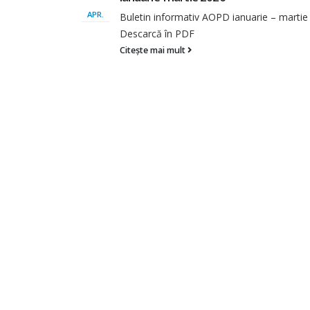
APR.
tie 2026
Buletin informativ AOPD pentru perioada 
– decembrie 2025 Descarcă în PDF
Citește mai mult