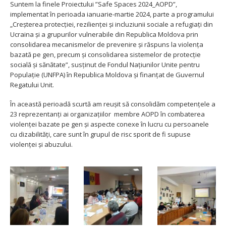
Suntem la finele Proiectului ”Safe Spaces 2024_AOPD”,
finale
implementat în perioada ianuarie-martie 2024, parte a programului
ale
„Creșterea protecției, rezilienței și incluziunii sociale a refugiați din
Proiectului
Ucraina și a grupurilor vulnerabile din Republica Moldova prin
”Safe
consolidarea mecanismelor de prevenire și răspuns la violența
Spaces
bazată pe gen, precum și consolidarea sistemelor de protecție
2024”
socială și sănătate”, susținut de Fondul Națiunilor Unite pentru
Populație (UNFPA) în Republica Moldova și finanțat de Guvernul
Regatului Unit.
În această perioadă scurtă am reușit să consolidăm competențele a
23 reprezentanți ai organizațiilor membre AOPD în combaterea
violenței bazate pe gen și aspecte conexe în lucru cu persoanele
cu dizabilități, care sunt în grupul de risc sporit de fi supuse
violenței și abuzului.