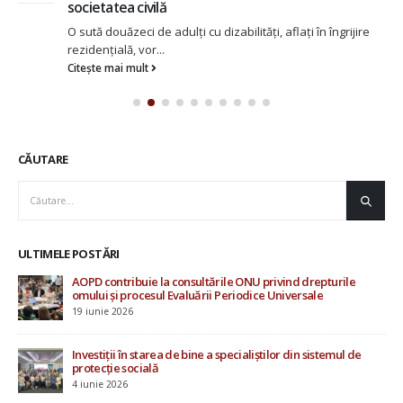
societatea civilă
O sută douăzeci de adulți cu dizabilități, aflați în îngrijire
rezidențială, vor...
Citește mai mult
CĂUTARE
ULTIMELE POSTĂRI
AOPD contribuie la consultările ONU privind drepturile
Rap
omului și procesul Evaluării Periodice Universale
Mo
19 iunie 2026
20 i
Investiții în starea de bine a specialiștilor din sistemul de
protecție socială
4 iunie 2026