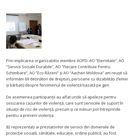
Prin implicarea organizațiilor membre AOPD: AO ”Eternitate”, AO
”Servicii Sociale Durabile”, AO ”Fiecare Contribuie Pentru
Schimbare”, AO ”Eco Răzeni” și AO ”Aachen Moldova” am reușit să
informăm 69 deținători de drepturi, persoane cu dizabilități (femei
și bărbați) despre fenomenul de violență bazată pe gen.
De asemenea participanții au aflat unde să apeleze pentru
sesizarea cazurilor de violență, care sunt serviciile de suport în
situații de risc de violență, precum și ce măsuri pot întreprinde
pentru a preveni violența.
82 reprezentați ai prestatorilor de servicii din domeniile de
protecție socială, sănătate, educație, ordine publică, au fost