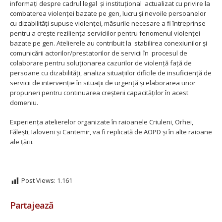
informați despre cadrul legal și instituțional actualizat cu privire la
combaterea violenței bazate pe gen, lucru și nevoile persoanelor
cu dizabilități supuse violenței, măsurile necesare a fi întreprinse
pentru a crește reziliența serviciilor pentru fenomenul violenței
bazate pe gen. Atelierele au contribuit la stabilirea conexiunilor și
comunicării actorilor/prestatorilor de servicii în procesul de
colaborare pentru soluționarea cazurilor de violență față de
persoane cu dizabilități, analiza situațiilor dificile de insuficiență de
servicii de intervenție în situații de urgență și elaborarea unor
propuneri pentru continuarea creșterii capacităților în acest
domeniu.
Experiența atelierelor organizate în raioanele Criuleni, Orhei,
Fălești, Ialoveni și Cantemir, va fi replicată de AOPD și în alte raioane
ale țării.
Post Views:
1.161
Partajează