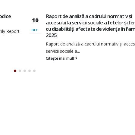
și
Raport: Situația actuală a membrilor AO
14
i femeilor
resurse, realități și provocări
amilie |
SEPT.
Situația actuală a membrilor AOPD – resurse,
realități Descarcă în PDF
cesului la
Citește mai mult