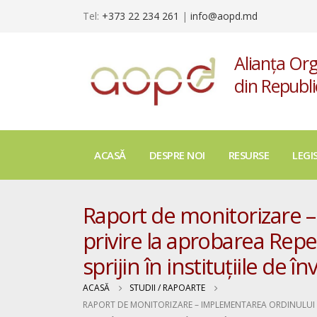
Tel:
+373 22 234 261
|
info@aopd.md
Alianța Org
din Republ
ACASĂ
DESPRE NOI
RESURSE
LEGI
Raport de monitorizare 
privire la aprobarea Repe
sprijin în instituțiile de 
ACASĂ
STUDII / RAPOARTE
RAPORT DE MONITORIZARE – IMPLEMENTAREA ORDINULUI M