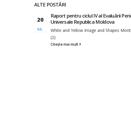
ALTE POSTĂRI
Periodice
Raport de analiză a cadrului normativ 
10
accesului la servicii sociale a fetelor ș
cu dizabilități afectate de violența în f
DEC.
nthly Report
2025
Raport de analiză a cadrului normativ și ac
servicii sociale a...
Citește mai mult