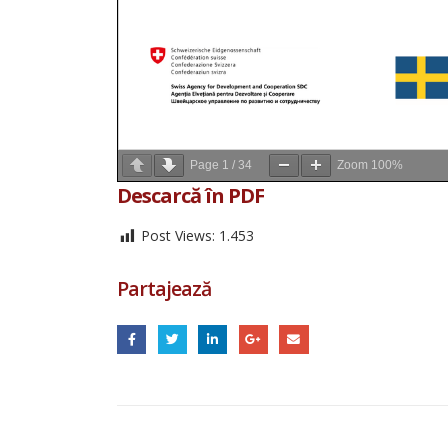
Page
1
/
34
Zoom
100%
Descarcă în PDF
Post Views:
1.453
Partajează