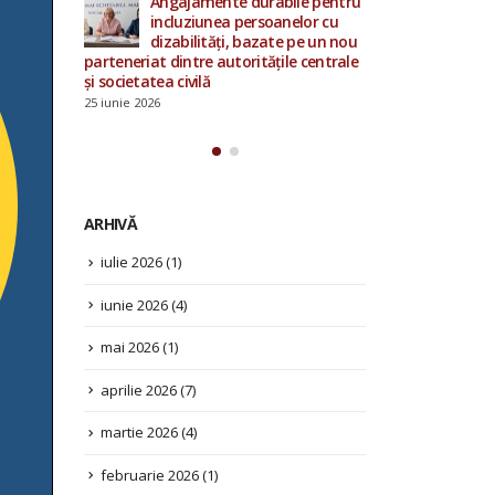
bile pentru
Angajame
nelor cu
incluziu
15 mai 2026
e pe un nou
dizabilit
ile centrale
parteneriat dintre
și societatea civilă
25 iunie 2026
ARHIVĂ
iulie 2026
(1)
iunie 2026
(4)
mai 2026
(1)
aprilie 2026
(7)
martie 2026
(4)
februarie 2026
(1)
ianuarie 2026
(1)