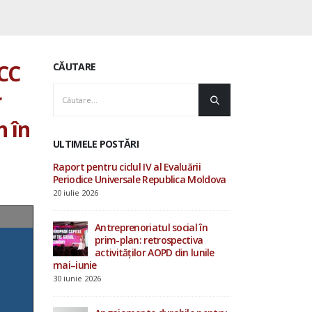
CC
CĂUTARE
r
n în
ULTIMELE POSTĂRI
luării
AOPD contribuie la
Raport pentru ciclu
ica Moldova
consultările ONU privind
Periodice Univers
drepturile omului și procesul
20 iulie 2026
Evaluării Periodice Universale
19 iunie 2026
cial în
Antrepren
ectiva
prim-pla
in lunile
Investiții în starea de bine a
activităț
specialiștilor din sistemul de
mai–iunie
protecție socială
30 iunie 2026
4 iunie 2026