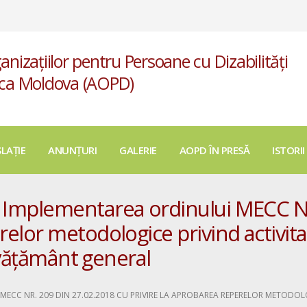
anizațiilor pentru Persoane cu Dizabilități
ica Moldova (AOPD)
SLAȚIE
ANUNȚURI
GALERIE
AOPD ÎN PRESĂ
ISTORII
– Implementarea ordinului MECC Nr
relor metodologice privind activita
învățământ general
ECC NR. 209 DIN 27.02.2018 CU PRIVIRE LA APROBAREA REPERELOR METODOLO