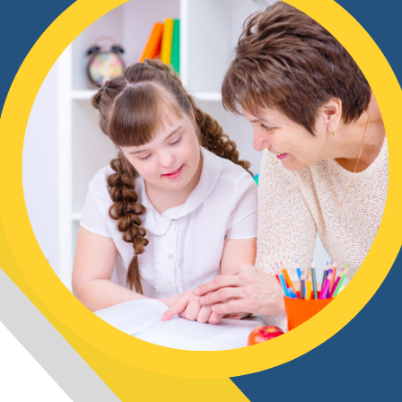
ru
Angajamente dura
incluziunea persoa
15 mai 2026
u
dizabilități, bazat
le
parteneriat dintre autorităț
și societatea civilă
25 iunie 2026