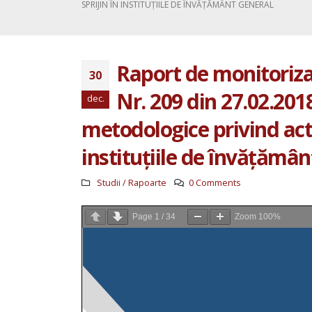
SPRIJIN ÎN INSTITUȚIILE DE ÎNVĂȚĂMÂNT GENERAL
Raport de monitoriz
30
Nr. 209 din 27.02.201
dec.
metodologice privind acti
instituțiile de învățămân
Raport pentru ciclul IV al Evaluării
Periodice Universale Republica Moldo
Studii / Rapoarte
0 Comments
20 iulie 2026
Page
1
/
34
Zoom
100%
Antreprenoriatul social în
prim-plan: retrospectiva
activităților AOPD din lunile
mai–iunie
30 iunie 2026