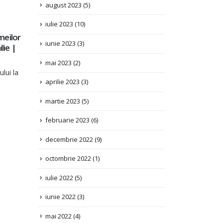
iulie 2023
(10)
iunie 2023
(3)
PD –
Information for the List of Issues, for UN
30
Committee on the Rights of Persons with
mai 2023
(2)
Disabilities in the context of the review of 
IUL.
combined second and third periodic report
aprilie 2023
(3)
the Republic of Moldova
martie 2023
(5)
Information for the List of Issues for UN Commi
on the Rights...
februarie 2023
(6)
Citește mai mult
decembrie 2022
(9)
octombrie 2022
(1)
iulie 2022
(5)
iunie 2022
(3)
mai 2022
(4)
aprilie 2022
(2)