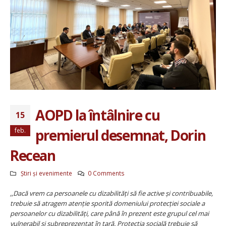
AOPD la întâlnire cu
15
premierul desemnat, Dorin
feb.
Recean
Știri și evenimente
0 Comments
,,Dacă vrem ca persoanele cu dizabilități să fie active și contribuabile,
trebuie să atragem atenție sporită domeniului protecției sociale a
persoanelor cu dizabilități, care până în prezent este grupul cel mai
vulnerabil și subreprezentat în țară. Protecția socială trebuie să