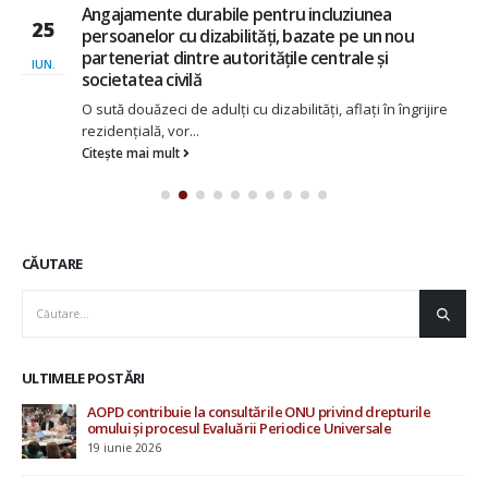
Angajamente durabile pentru incluziunea
25
persoanelor cu dizabilități, bazate pe un nou
parteneriat dintre autoritățile centrale și
IUN.
societatea civilă
O sută douăzeci de adulți cu dizabilități, aflați în îngrijire
rezidențială, vor...
Citește mai mult
CĂUTARE
ULTIMELE POSTĂRI
AOPD contribuie la consultările ONU privind drepturile
Rap
omului și procesul Evaluării Periodice Universale
Mo
19 iunie 2026
20 i