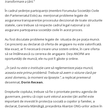
transformare a țării.”
În cadrul ședinței participanții (membrii Forumului Societății Civile
din Parteneriatul Estic) au menționat probleme legate de
asigurarea transparenței procesului decizional de toate structurile
statele, care trebuie să respecte cadrul legal național și să
asigurare participarea societății civile în acest proces.
Au fost discutate probleme legate de situația de pe piața muncii.
Cei prezenți au declarat că oferta de angajare nu este valorificată.
Mai exact, ar fi necesară creare unui sistem online, în care oferta
să se întâlnească cu cererea de angajare. Deși ANOFM are
oportunități de muncă, ele nu pot fi găsite și online.
,,În țară nu este o instituție care să reglementeze piața muncii,
aceasta este prima problemă. Trebuie să avem o viziune clară pe
acest domeniu, la moment ea lipsește.”,
a replicat premierul
desemnat,
Dorin Recean.
Drepturile copilului, trebuie să fie o prioritate pentru agenda de
guvernare, pentru că copii sunt viitorul acestei țări astfel este
important de investit în protecția socială a copiilor și familiei, a
declarat, Daniela Mămăligă, președinta Alianței ONG-urilor active în