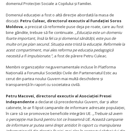
domeniul Protecției Sociale a Copilului și Familiei.
Domeniul educației a fost o altă direcție abordată la masa de
discuții.
Petru Culeac, directorul executiv al Fundației Soros
Moldova
, a precizat că reformele puse deja pe roate, care au fost
bine gândite, trebuie să fie continuate.
,,Educația este un domeniu
foarte important, însă la fel ca și domeniul sănătății, este pus de
multe ori pe plan secund. Situația este tristă la educație. Reformele la
acest compartiment, mai ales reforma pe educația pedagogică
necesită a fi impulsionate.”,
a fost de părere Petru Culeac.
Membrii organizațiilor neguvernamentale incluse în Platforma
Națională a Forumului Societății Civile din Parteneriatul Estic au
cerut din partea noului Guvern mai multă deschidere și
transparență în raport cu societatea civilă.
Petru Macovei, directorul executiv al Asociației Presei
Independente
a declarat că precedentului Guvern, dar și altor
cabinete, le-ar fi lipsit campaniile de informare adresate populației,
în care să se promoveze beneficiile integrării UE.
,,Trebuie să avem
o percepție mai bună pentru tot ce înseamnă UE. Această campanie
de informare ar putea servi drept antidot în raport cu manipularea
informațională din direcția Rusiei, mai ales în contextul războiului din