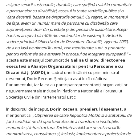
asigure servicii sustenabile, durabile, care sprijină traiul în comunitate
a persoanelor cu dizabilități, accesul la toate serviciile publice și o
viață decentă, bazată pe drepturile omului. Cu regret, în momentul
de față, avem un număr mare de persoane cu dizabilități care
supraviețuiesc doar din prestații și din pensia de dizabilitate. Acești
bani nu acoperă nici 50% din minimul lor de existență. Având în
vedere principiul Obiectivelor de Dezvoltare Durabilă, Agenda 2030,
de a nu lasă pe nimeni în urmă, cele menționate sunt o prioritate
pentru reformele de avansare în procesul de integrare europeană
.
”
–
acesta este mesajul comunicat de
Galina Climov, directoarea
executivă a Alianței Organizațiilor pentru Persoanele cu
Dizabilități (AOPD),
în cadrul unei întâlniri cu prim-ministrul
desemnat, Dorin Recean. Ședința a avut loc în clădirea
Parlamentului, iar la ea au participat reprezentanții organizațiilor
neguvernamentale incluse în Platforma Națională a Forumului
Societății Civile din Parteneriatul Estic.
În discursul de început,
Dorin Recean, premierul desemnat,
a
menționat că:
,,Obținerea de către Republica Moldova a statutului de
țară candidat ne dă oportunitatea de a transforma instituțiile,
economia și infrastructura. Societatea civilă are un rol crucial în
monitorizarea, consultarea și, inclusiv, implementarea proiectelor de