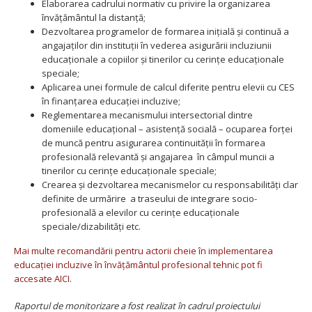
E
laborarea cadrului normativ cu privire la organizarea
învățământul la distanță;
Dezvoltarea programelor de formarea inițială și continuă a
angajaților din instituții în vederea asigurării incluziunii
educaționale a copiilor și tinerilor cu cerințe educaționale
speciale;
Aplicarea unei formule de calcul diferite pentru elevii cu CES
în finanțarea educației incluzive;
Reglementarea mecanismului intersectorial dintre
domeniile educațional – asistență socială – ocuparea forței
de muncă pentru asigurarea continuității în formarea
profesională relevantă și angajarea în câmpul muncii a
tinerilor cu cerințe educaționale speciale;
Crearea și dezvoltarea mecanismelor cu responsabilități clar
definite de urmărire a traseului de integrare socio-
profesională a elevilor cu cerințe educaționale
speciale/dizabilități
etc.
Mai multe recomandării pentru actorii cheie în implementarea
educației incluzive în învățământul profesional tehnic pot fi
accesate AICI
.
Raportul de monitorizare a fost realizat în cadrul proiectului