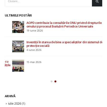
ULTIMELE POSTĂRI
AOPD contribuie la consultările ONU privind drepturile
Rap
omului și procesul Evaluării Periodice Universale
Mo
19 iunie 2026
20 i
Investiții în starea de bine a specialiștilor din sistemul de
protecție socială
4 iunie 2026
u
15 mai 2026
ile
ARHIVĂ
iulie 2026
(1)