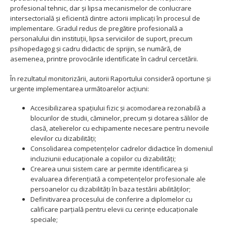
profesional tehnic, dar și lipsa mecanismelor de conlucrare
intersectorială și eficientă dintre actorii implicați în procesul de
implementare. Gradul redus de pregătire profesională a
personalului din instituții, lipsa serviciilor de suport, precum
psihopedagog și cadru didactic de sprijin, se numără, de
asemenea, printre provocările identificate în cadrul cercetării.
În rezultatul monitorizării, autorii Raportului consideră oportune și
urgente implementarea următoarelor acțiuni:
Accesibilizarea spațiului fizic și acomodarea rezonabilă a
blocurilor de studii, căminelor, precum și dotarea sălilor de
clasă, atelierelor cu echipamente necesare pentru nevoile
elevilor cu dizabilități
;
Consolidarea competențelor cadrelor didactice în domeniul
incluziunii educaționale a copiilor cu dizabilități
;
Crearea unui sistem care ar permite identificarea și
evaluarea diferențiată a competențelor profesionale ale
persoanelor cu dizabilități în baza testării abilităților;
Definitivarea procesului de conferire a diplomelor cu
calificare parțială pentru elevii cu cerințe educaționale
speciale;