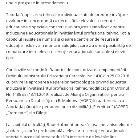
unele progrese în acest domeniu.
Totodată, aplicarea tehnicilor individualizate de predare-învățare-
evaluare în concordanță cu necesitățile elevului cu cerințe
educaționale speciale constituie un progres semnificativ pentru
incluziunea educațională în învățământul profesional tehnic. Tot la
capitolul reușite se numără și crearea centrelor de resurse în
educație incluzivă în incinta instituțiilor, care au oferit posibilități de
comunicare între elevii cu cerințe educaționale speciale și elevii
tipici.
Concluziile se conțin în Raportul de monitorizare a implementării
Ordinului Ministerului Educației și Cercetării Nr. 1430 din 25.09.2018
cu privire la aprobarea Reperelor metodologice privind educația
incluzivă în învățământul profesional tehnic, modificat prin Ordinul
Nr. 1486 din 13.11.2019, realizat de Alianța Organizațiilor pentru
Persoane cu Dizabilități din R. Moldova (AOPD) în parteneriat cu
Asociația părinților persoanelor cu dizabilități „Eternitate” (AOPPD
„Eternitate”) din Fălești.
La capitolul dificultăți, Raportul menționează lipsa mecanismelor de
ghidare școlară / profesională a elevilor cu cerințe educaționale
speciale, accesibilitatea redusă în instituțiile de învățământ